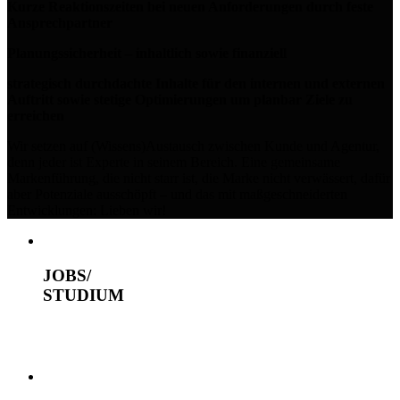
Kurze Reaktionszeiten bei neuen Anforderungen durch feste
Ansprechpartner
Planungssicherheit – inhaltlich sowie finanziell
strategisch durchdachte Inhalte für den internen und externen
Auftritt sowie stetige Optimierungen um planbar Ziele zu
erreichen
Wir setzen auf (Wissens)Austausch zwischen Kunde und Agentur,
denn jeder ist Experte in seinem Bereich. Eine gemeinsame
Markenführung, die nicht starr ist, die Marke nicht verwässert, dafür
aber Potenziale ausschöpft – und das mit maßgeschneiderten
Entwicklungen: Lieben wir!
JOBS/
STUDIUM