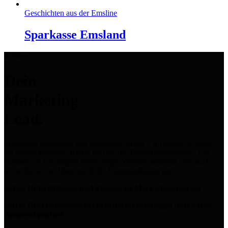
Geschichten aus der Emsline
Sparkasse Emsland
Retainer
Dein
Marketing
Lead.
Strukturen erleichtern den Marketing-Alltag – für unsere Kunden,
für unsere kreativen Köpfe und für das Projektmanagement. Ein
Rahmen an Leistungen bietet einige Vorteile, schränkt aber auch
weiterhin weder Ideen noch die Kommunikation ein:
stetige Unterstützung und Zugang zu Marketingexperten
Kurze Reaktionszeiten bei neuen Anforderungen durch feste
Ansprechpartner