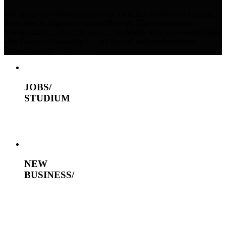
Wir setzen auf (Wissens)Austausch zwischen Kunde und Agentur,
denn jeder ist Experte in seinem Bereich. Eine gemeinsame
Markenführung, die nicht starr ist, die Marke nicht verwässert, dafür
aber Potenziale ausschöpft – und das mit maßgeschneiderten
Entwicklungen: Lieben wir!
JOBS/
STUDIUM
NEW
BUSINESS/