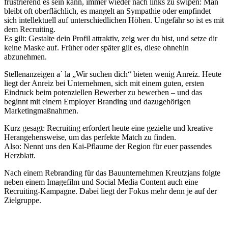
frustrierend es sein kann, immer wieder nach links zu swipen: Man
bleibt oft oberflächlich, es mangelt an Sympathie oder empfindet
sich intellektuell auf unterschiedlichen Höhen. Ungefähr so ist es mit
dem Recruiting.
Es gilt: Gestalte dein Profil attraktiv, zeig wer du bist, und setze dir
keine Maske auf. Früher oder später gilt es, diese ohnehin
abzunehmen.
Stellenanzeigen a` la „Wir suchen dich“ bieten wenig Anreiz. Heute
liegt der Anreiz bei Unternehmen, sich mit einem guten, ersten
Eindruck beim potenziellen Bewerber zu bewerben – und das
beginnt mit einem Employer Branding und dazugehörigen
Marketingmaßnahmen.
Kurz gesagt: Recruiting erfordert heute eine gezielte und kreative
Herangehensweise, um das perfekte Match zu finden.
Also: Nennt uns den Kai-Pflaume der Region für euer passendes
Herzblatt.
Nach einem Rebranding für das Bauunternehmen Kreutzjans folgte
neben einem Imagefilm und Social Media Content auch eine
Recruiting-Kampagne. Dabei liegt der Fokus mehr denn je auf der
Zielgruppe.