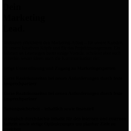
Dein
Marketing
Lead.
Strukturen erleichtern den Marketing-Alltag – für unsere Kunden,
für unsere kreativen Köpfe und für das Projektmanagement. Ein
Rahmen an Leistungen bietet einige Vorteile, schränkt aber auch
weiterhin weder Ideen noch die Kommunikation ein:
stetige Unterstützung und Zugang zu Marketingexperten
Kurze Reaktionszeiten bei neuen Anforderungen durch feste
Ansprechpartner
Kurze Reaktionszeiten bei neuen Anforderungen durch feste
Ansprechpartner
Planungssicherheit – inhaltlich sowie finanziell
strategisch durchdachte Inhalte für den internen und externen
Auftritt sowie stetige Optimierungen um planbar Ziele zu
erreichen