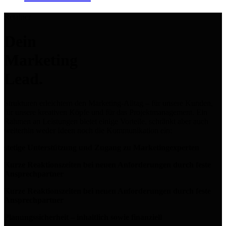
Retainer
Dein
Marketing
Lead.
Strukturen erleichtern den Marketing-Alltag – für unsere Kunden,
für unsere kreativen Köpfe und für das Projektmanagement. Ein
Rahmen an Leistungen bietet einige Vorteile, schränkt aber auch
weiterhin weder Ideen noch die Kommunikation ein:
stetige Unterstützung und Zugang zu Marketingexperten
Kurze Reaktionszeiten bei neuen Anforderungen durch feste
Ansprechpartner
Kurze Reaktionszeiten bei neuen Anforderungen durch feste
Ansprechpartner
Planungssicherheit – inhaltlich sowie finanziell