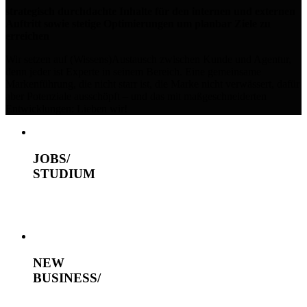
strategisch durchdachte Inhalte für den internen und externen
Auftritt sowie stetige Optimierungen um planbar Ziele zu
erreichen
Wir setzen auf (Wissens)Austausch zwischen Kunde und Agentur,
denn jeder ist Experte in seinem Bereich. Eine gemeinsame
Markenführung, die nicht starr ist, die Marke nicht verwässert, dafür
aber Potenziale ausschöpft – und das mit maßgeschneiderten
Entwicklungen: Lieben wir!
JOBS/
STUDIUM
NEW
BUSINESS/