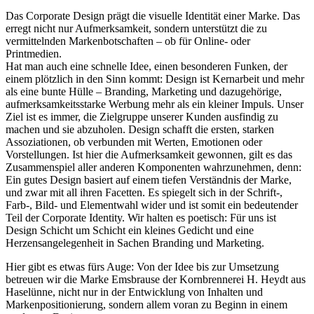
Das Corporate Design prägt die visuelle Identität einer Marke. Das
erregt nicht nur Aufmerksamkeit, sondern unterstützt die zu
vermittelnden Markenbotschaften – ob für Online- oder
Printmedien.
Hat man auch eine schnelle Idee, einen besonderen Funken, der
einem plötzlich in den Sinn kommt: Design ist Kernarbeit und mehr
als eine bunte Hülle – Branding, Marketing und dazugehörige,
aufmerksamkeitsstarke Werbung mehr als ein kleiner Impuls. Unser
Ziel ist es immer, die Zielgruppe unserer Kunden ausfindig zu
machen und sie abzuholen. Design schafft die ersten, starken
Assoziationen, ob verbunden mit Werten, Emotionen oder
Vorstellungen. Ist hier die Aufmerksamkeit gewonnen, gilt es das
Zusammenspiel aller anderen Komponenten wahrzunehmen, denn:
Ein gutes Design basiert auf einem tiefen Verständnis der Marke,
und zwar mit all ihren Facetten. Es spiegelt sich in der Schrift-,
Farb-, Bild- und Elementwahl wider und ist somit ein bedeutender
Teil der Corporate Identity. Wir halten es poetisch: Für uns ist
Design Schicht um Schicht ein kleines Gedicht und eine
Herzensangelegenheit in Sachen Branding und Marketing.
Hier gibt es etwas fürs Auge: Von der Idee bis zur Umsetzung
betreuen wir die Marke Emsbrause der Kornbrennerei H. Heydt aus
Haselünne, nicht nur in der Entwicklung von Inhalten und
Markenpositionierung, sondern allem voran zu Beginn in einem