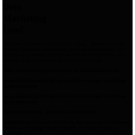
Dein
Marketing
Lead.
Strukturen erleichtern den Marketing-Alltag – für unsere Kunden,
für unsere kreativen Köpfe und für das Projektmanagement. Ein
Rahmen an Leistungen bietet einige Vorteile, schränkt aber auch
weiterhin weder Ideen noch die Kommunikation ein:
stetige Unterstützung und Zugang zu Marketingexperten
Kurze Reaktionszeiten bei neuen Anforderungen durch feste
Ansprechpartner
Kurze Reaktionszeiten bei neuen Anforderungen durch feste
Ansprechpartner
Planungssicherheit – inhaltlich sowie finanziell
strategisch durchdachte Inhalte für den internen und externen
Auftritt sowie stetige Optimierungen um planbar Ziele zu
erreichen