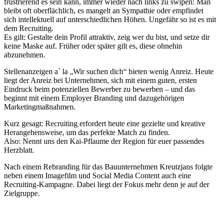
frustrierend es sein kann, immer wieder nach links zu swipen: Man
bleibt oft oberflächlich, es mangelt an Sympathie oder empfindet
sich intellektuell auf unterschiedlichen Höhen. Ungefähr so ist es mit
dem Recruiting.
Es gilt: Gestalte dein Profil attraktiv, zeig wer du bist, und setze dir
keine Maske auf. Früher oder später gilt es, diese ohnehin
abzunehmen.
Stellenanzeigen a` la „Wir suchen dich“ bieten wenig Anreiz. Heute
liegt der Anreiz bei Unternehmen, sich mit einem guten, ersten
Eindruck beim potenziellen Bewerber zu bewerben – und das
beginnt mit einem Employer Branding und dazugehörigen
Marketingmaßnahmen.
Kurz gesagt: Recruiting erfordert heute eine gezielte und kreative
Herangehensweise, um das perfekte Match zu finden.
Also: Nennt uns den Kai-Pflaume der Region für euer passendes
Herzblatt.
Nach einem Rebranding für das Bauunternehmen Kreutzjans folgte
neben einem Imagefilm und Social Media Content auch eine
Recruiting-Kampagne. Dabei liegt der Fokus mehr denn je auf der
Zielgruppe.