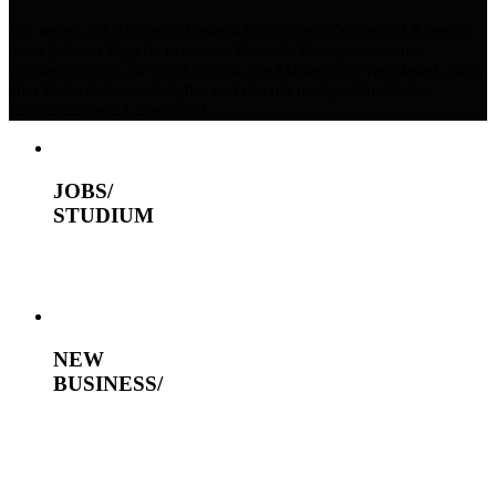
Wir setzen auf (Wissens)Austausch zwischen Kunde und Agentur,
denn jeder ist Experte in seinem Bereich. Eine gemeinsame
Markenführung, die nicht starr ist, die Marke nicht verwässert, dafür
aber Potenziale ausschöpft – und das mit maßgeschneiderten
Entwicklungen: Lieben wir!
JOBS/
STUDIUM
NEW
BUSINESS/